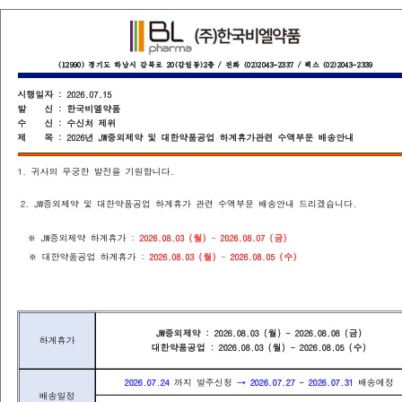
Home
회사소개
(주)한국비엘약품(이재화)
202
작성자
작성일
첨부파일
제목
중외제약(수액) 2024년 주문마감 안내
제 목
: JW
중외제약
(
주
) 2024
년 주문마감 관련 수액부문 배송안내
1.
귀사의 무궁한 발전을 기원합니다
.
2. JW
중외제약
(
주
) 2024
년 주문마감 관련 수액부문 배송안내 드리겠습니다
.
※
JW
중외제약
(
주
)
주문마감일자
:
2024.12.20 (
금
)
※
주문불가일자
:
2024.12.23 (
월
) - 2024.01.03 (
금
)
※
주문가능일자
:
2025.01.06 (
월
)
# 주문불가 :
2024.12.23 (
월
) - 2025.01.03 (
금
)