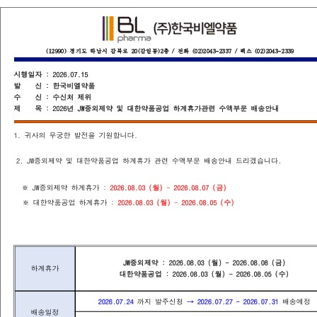
Home
회사소개
(주)한국비엘약품(이재화)
202
작성자
작성일
2025_하계휴가관련 약품발송안내_한국비엘약품.pdf
첨부파일
제목
(주)한국비엘약품 2025년 하계휴가관련 약품발송안내
1.
귀사의 무궁한 발전을 기원합니다
.
2.
㈜
한국비엘약품
2025
년 하계휴가관련 약품발송안내입니다
.
※
하계휴가기간에는 당사의 휴무로 인하여 발주가 진행되지 않습니다
.
따라서
2025.08.08 (
금
) PM 2:00
까지 주문주신 약품들은 당일발송이 가능합니다
.
※
2025.08.09 (
토
) - 2025.08.17 (
일
)
사이에 주문주신 약품들은
2025.08.18 (
월
)
에 발
※
자세한 사항은 첨부된 파일을 참고해주시면 감사하겠습니다
.