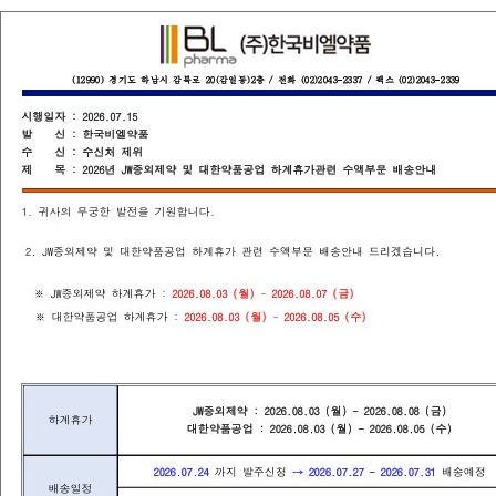
Home
회사소개
(주)한국비엘약품(이재화)
202
작성자
작성일
첨부파일
제목
123
133
2026-08-08 216.73.217.85